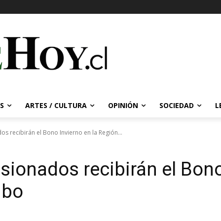
S
ARTES / CULTURA
OPINIÓN
SOCIEDAD
L
s recibirán el Bono Invierno en la Región...
sionados recibirán el Bono
mbo