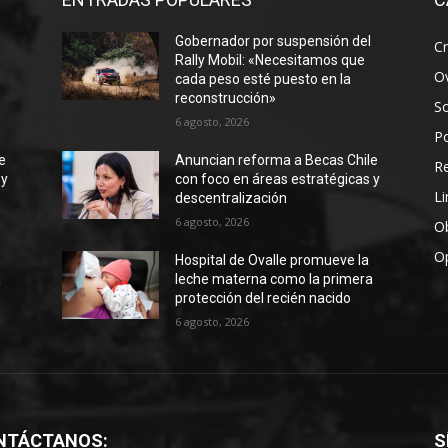
Gobernador por suspensión del
Cr
Rally Mobil: «Necesitamos que
Ov
cada peso esté puesto en la
reconstrucción»
S
6 agosto, 2026
Po
e
Anuncian reforma a Becas Chile
R
 y
con foco en áreas estratégicas y
Li
descentralización
6 agosto, 2026
Ob
O
Hospital de Ovalle promueve la
a
leche materna como la primera
protección del recién nacido
6 agosto, 2026
NTÁCTANOS:
S