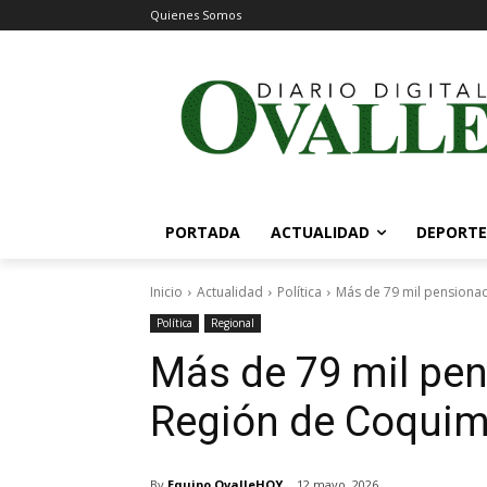
Quienes Somos
PORTADA
ACTUALIDAD
DEPORTE
Inicio
Actualidad
Política
Más de 79 mil pensionado
Política
Regional
Más de 79 mil pen
Región de Coqui
By
Equipo OvalleHOY
12 mayo, 2026