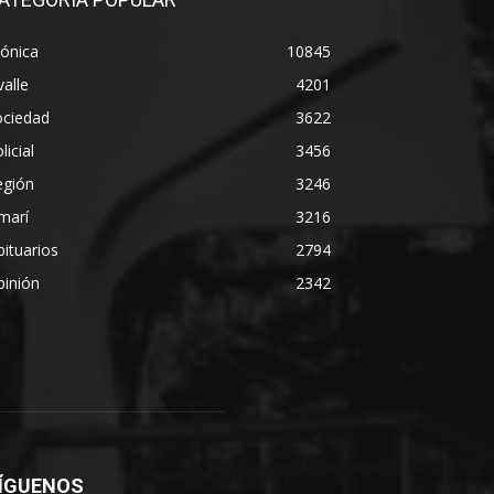
ónica
10845
alle
4201
ociedad
3622
licial
3456
egión
3246
marí
3216
ituarios
2794
pinión
2342
ÍGUENOS