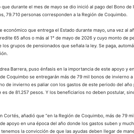
mó que durante el mes de mayo se dio inició al pago del Bono de
los, 79.710 personas corresponden a la Región de Coquimbo.
e económico que entrega el Estado durante mayo, una vez al añ
redite 65 años o más al 1° de mayo de 2026 y cuyo monto de pe
los grupos de pensionados que señala la ley. Se paga, automát
ión.
ndrea Barrera, puso énfasis en la importancia de este apoyo y en
ón de Coquimbo se entregarán más de 79 mil bonos de invierno 
no de invierno es paliar con los gastos de este periodo del añ
e es de 81.257 pesos. Y los beneficiarios no deben postular, si
in Cortés, añadió que “en la Región de Coquimbo, más de 79 mi
a de apoyo en una época del año donde los gastos suben y muc
 tenemos la convicción de que las ayudas deben llegar de maner