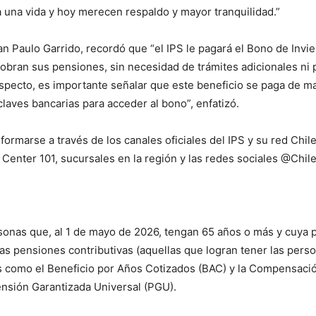
 una vida y hoy merecen respaldo y mayor tranquilidad.”
juan Paulo Garrido, recordó que “el IPS le pagará el Bono de Inv
 cobran sus pensiones, sin necesidad de trámites adicionales ni 
 respecto, es importante señalar que este beneficio se paga de 
laves bancarias para acceder al bono”, enfatizó.
formarse a través de los canales oficiales del IPS y su red Chile
l Center 101, sucursales en la región y las redes sociales @Chi
onas que, al 1 de mayo de 2026, tengan 65 años o más y cuya pen
as pensiones contributivas (aquellas que logran tener las pers
es como el Beneficio por Años Cotizados (BAC) y la Compensació
ensión Garantizada Universal (PGU).