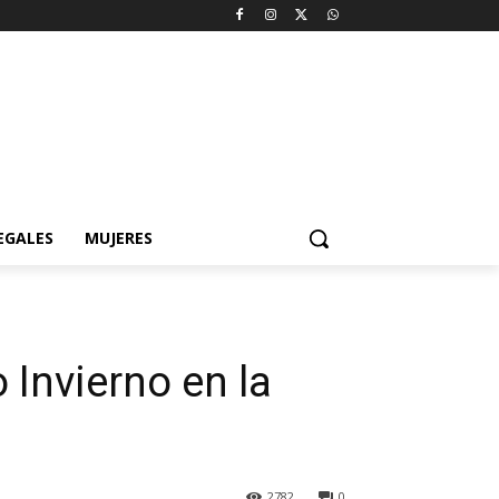
EGALES
MUJERES
 Invierno en la
2782
0