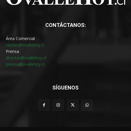
CONTÁCTANOS:
Área Comercial
ventas@ovallehoy.cl
Prensa
director@ovallehoy.cl
prensa@ovallehoy.cl
SÍGUENOS