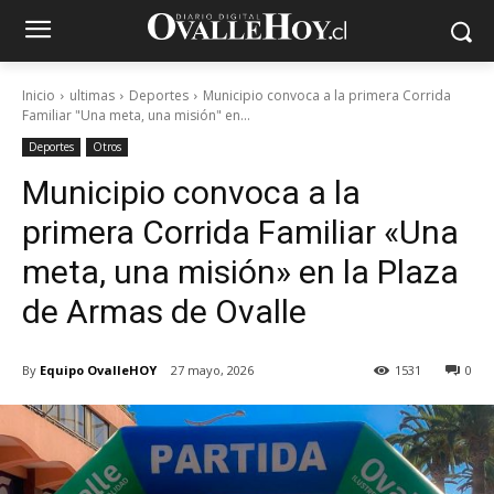
Inicio
ultimas
Deportes
Municipio convoca a la primera Corrida
Familiar "Una meta, una misión" en...
Deportes
Otros
Municipio convoca a la
primera Corrida Familiar «Una
meta, una misión» en la Plaza
de Armas de Ovalle
By
Equipo OvalleHOY
27 mayo, 2026
1531
0