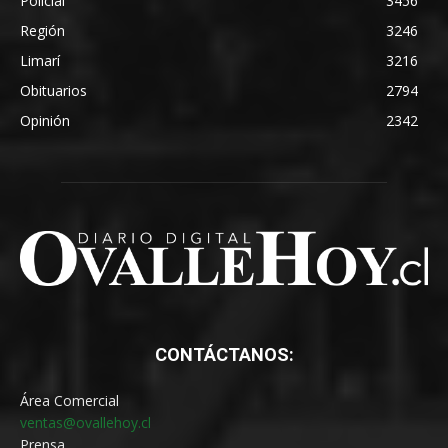
Policial
3456
Región
3246
Limarí
3216
Obituarios
2794
Opinión
2342
CONTÁCTANOS:
Área Comercial
ventas@ovallehoy.cl
Prensa