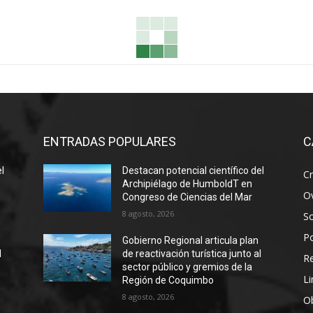
ENTRADAS POPULARES
C
el
Destacan potencial científico del
Cr
Archipiélago de HumboldT en
Ov
Congreso de Ciencias del Mar
8 agosto, 2026
S
Po
Gobierno Regional articula plan
l
de reactivación turística junto al
R
sector público y gremios de la
Li
Región de Coquimbo
8 agosto, 2026
Ob