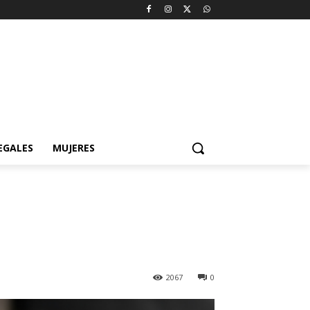
EGALES
MUJERES
2067
0