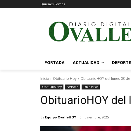
Quienes Somos
PORTADA
ACTUALIDAD
DEPORTE
Inicio
Obituario Hoy
ObituarioHOY del lunes 03 d
Obituario Hoy
Sociedad
Obituarios
ObituarioHOY del 
By
Equipo OvalleHOY
3 noviembre, 2025