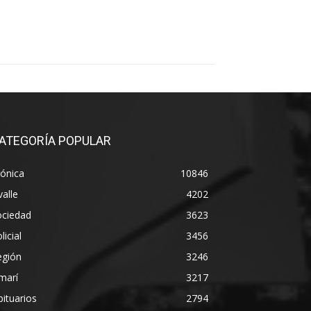
ATEGORÍA POPULAR
ónica
10846
alle
4202
ociedad
3623
licial
3456
egión
3246
marí
3217
ituarios
2794