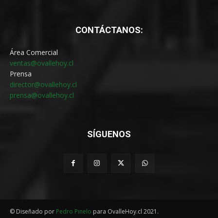
CONTÁCTANOS:
Área Comercial
ventas@ovallehoy.cl
Prensa
director@ovallehoy.cl
prensa@ovallehoy.cl
SÍGUENOS
© Diseñado por
Pedro Pinelo
para OvalleHoy.cl 2021.