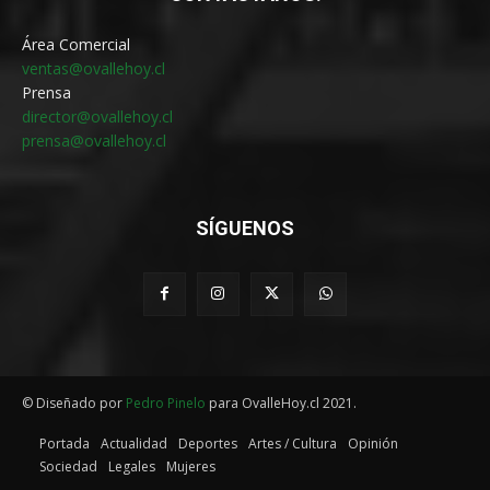
Área Comercial
ventas@ovallehoy.cl
Prensa
director@ovallehoy.cl
prensa@ovallehoy.cl
SÍGUENOS
© Diseñado por
Pedro Pinelo
para OvalleHoy.cl 2021.
Portada
Actualidad
Deportes
Artes / Cultura
Opinión
Sociedad
Legales
Mujeres