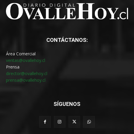
CONTÁCTANOS:
Área Comercial
ventas@ovallehoy.cl
Prensa
director@ovallehoy.cl
prensa@ovallehoy.cl
SÍGUENOS