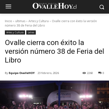
Inicio
ultimas
Artes y Cultura
Ovalle cierra con éxito la versión
número 38 de Feria del Libro
Artes y Cultura
Letras
Ovalle cierra con éxito la
versión número 38 de Feria del
Libro
By
Equipo OvalleHOY
23 febrero, 2026
2260
0