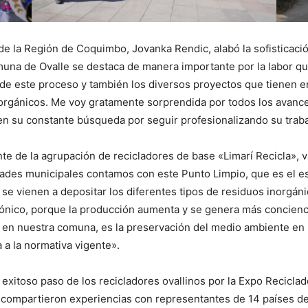
e la Región de Coquimbo, Jovanka Rendic, alabó la sofisticació
omuna de Ovalle se destaca de manera importante por la labor que
de este proceso y también los diversos proyectos que tienen en
orgánicos. Me voy gratamente sorprendida por todos los avance
 en su constante búsqueda por seguir profesionalizando su traba
te de la agrupación de recicladores de base «Limarí Recicla», va
idades municipales contamos con este Punto Limpio, que es el e
e vienen a depositar los diferentes tipos de residuos inorgánic
ónico, porque la producción aumenta y se genera más conciencia
y en nuestra comuna, es la preservación del medio ambiente en n
 a la normativa vigente».
 exitoso paso de los recicladores ovallinos por la Expo Recicla
e compartieron experiencias con representantes de 14 países de