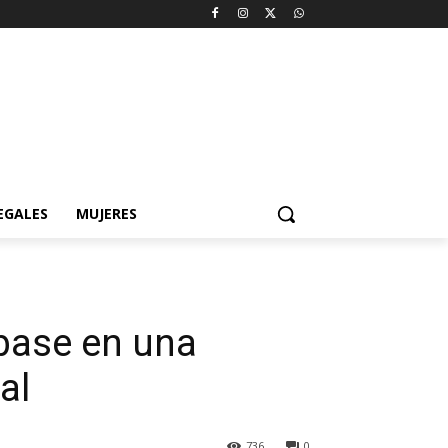
EGALES
MUJERES
 base en una
al
736
0