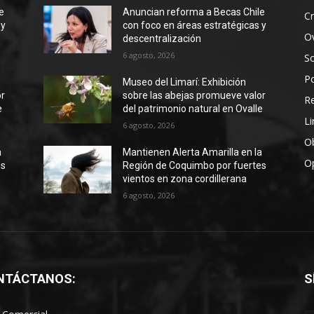
e
Anuncian reforma a Becas Chile
Cr
 y
con foco en áreas estratégicas y
Ov
descentralización
6 agosto, 2026
S
Po
Museo del Limarí: Exhibición
or
sobre las abejas promueve valor
R
e
del patrimonio natural en Ovalle
Li
6 agosto, 2026
Ob
a
Mantienen Alerta Amarilla en la
O
es
Región de Coquimbo por fuertes
vientos en zona cordillerana
6 agosto, 2026
NTÁCTANOS:
S