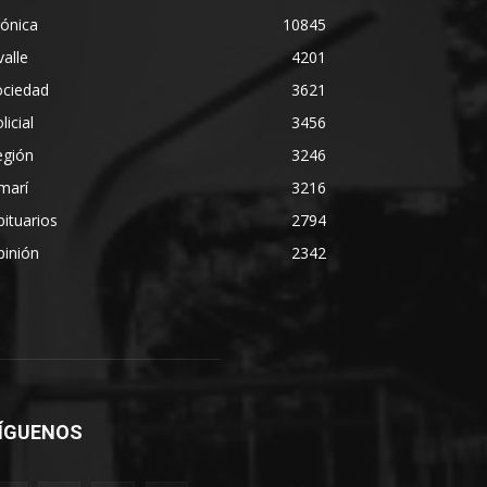
ónica
10845
alle
4201
ociedad
3621
licial
3456
egión
3246
marí
3216
ituarios
2794
pinión
2342
ÍGUENOS