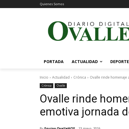
Quienes Somos
PORTADA
ACTUALIDAD
DEPORTE
Inicio
Actualidad
Crónica
Ovalle rinde homenaje a
Crónica
Ovalle
Ovalle rinde home
emotiva jornada d
By
Equipo OvalleHOY
23 mayo, 2026