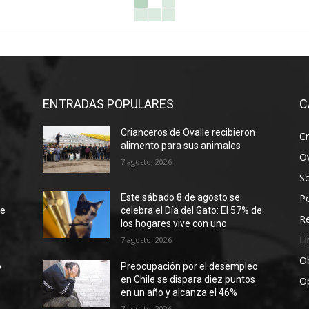
ENTRADAS POPULARES
C
Crianceros de Ovalle recibieron
Cr
alimento para sus animales
Ov
7 agosto, 2026
S
Po
Este sábado 8 de agosto se
de
celebra el Día del Gato: El 57% de
R
los hogares vive con uno
Li
7 agosto, 2026
Ob
o
Preocupación por el desempleo
en Chile se dispara diez puntos
O
en un año y alcanza el 46%
7 agosto, 2026