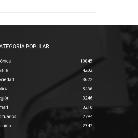
ATEGORÍA POPULAR
ónica
10845
alle
4202
ociedad
3622
licial
3456
egión
3246
marí
3216
ituarios
2794
pinión
2342