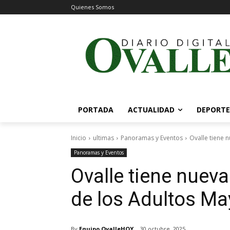
Quienes Somos
PORTADA
ACTUALIDAD
DEPORTE
Inicio
ultimas
Panoramas y Eventos
Ovalle tiene 
Panoramas y Eventos
Ovalle tiene nuev
de los Adultos Ma
By
Equipo OvalleHOY
30 octubre, 2025