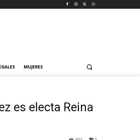
EGALES
MUJERES
z es electa Reina
1022
0