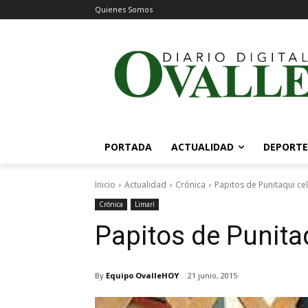
Quienes Somos
PORTADA
ACTUALIDAD
DEPORTE
Inicio
Actualidad
Crónica
Papitos de Punitaqui ce
Crónica
Limarí
Papitos de Punita
By
Equipo OvalleHOY
21 junio, 2015