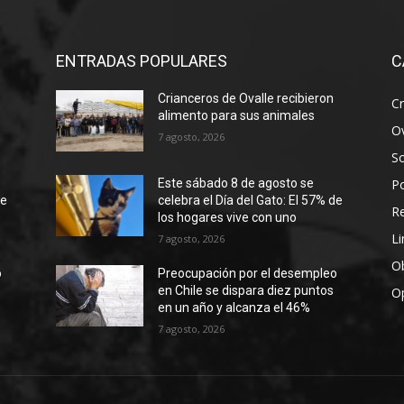
ENTRADAS POPULARES
C
Crianceros de Ovalle recibieron
Cr
alimento para sus animales
Ov
7 agosto, 2026
S
Po
Este sábado 8 de agosto se
de
celebra el Día del Gato: El 57% de
R
los hogares vive con uno
Li
7 agosto, 2026
Ob
o
Preocupación por el desempleo
en Chile se dispara diez puntos
O
en un año y alcanza el 46%
7 agosto, 2026