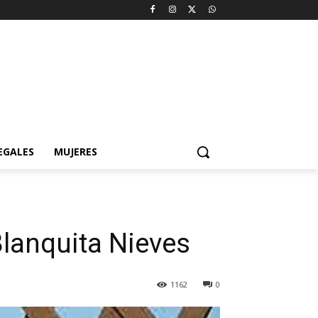
EGALES
MUJERES
Blanquita Nieves
1162
0