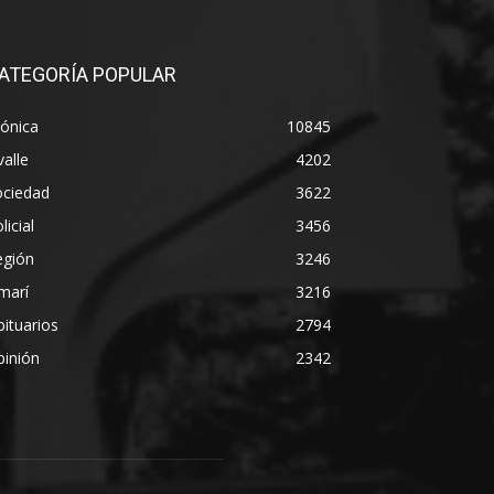
ATEGORÍA POPULAR
ónica
10845
alle
4202
ociedad
3622
licial
3456
egión
3246
marí
3216
ituarios
2794
pinión
2342