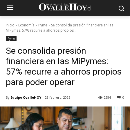
Inicio
Economía
Pyme
Se consolida presión financiera en las
MiPymes: 57% recurre a ahorros propios...
Pyme
Se consolida presión
financiera en las MiPymes:
57% recurre a ahorros propios
para poder operar
By
Equipo OvalleHOY
23 febrero, 2026
2284
0