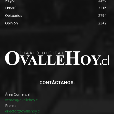
Región
3246
Limarí
3216
Obituarios
2794
Opinión
2342
CONTÁCTANOS:
Área Comercial
ventas@ovallehoy.cl
Prensa
director@ovallehoy.cl