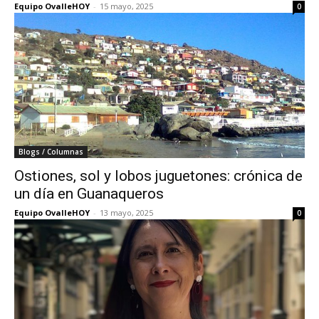
Equipo OvalleHOY
-
15 mayo, 2025
0
Blogs / Columnas
Ostiones, sol y lobos juguetones: crónica de
un día en Guanaqueros
Equipo OvalleHOY
-
13 mayo, 2025
0