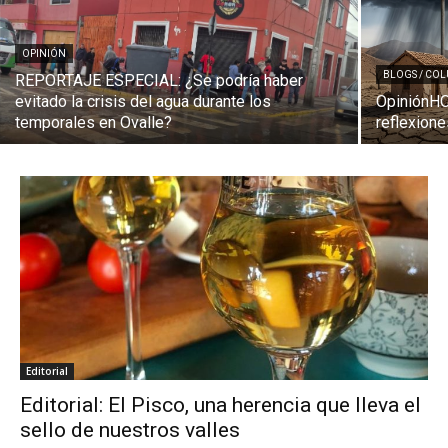
OPINIÓN
BLOGS / CO
REPORTAJE ESPECIAL: ¿Se podría haber
evitado la crisis del agua durante los
OpiniónHO
temporales en Ovalle?
reflexione
Editorial
Editorial: El Pisco, una herencia que lleva el
sello de nuestros valles