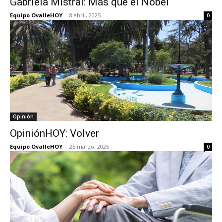
Gabriela Mistral: Más que el Nobel
Equipo OvalleHOY
-
8 abril, 2025
0
Opinión
OpiniónHOY: Volver
Equipo OvalleHOY
-
25 marzo, 2025
0