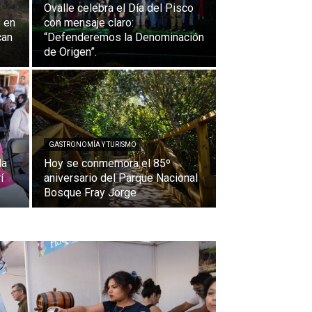
Ovalle celebra el Día del Pisco
 en
con mensaje claro:
can
“Defenderemos la Denominación
de Origen”.
GASTRONOMÍA Y TURISMO
da
Hoy se conmemora el 85º
í
aniversario del Parque Nacional
Bosque Fray Jorge