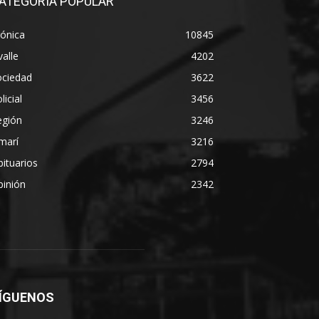
ATEGORÍA POPULAR
ónica
10845
alle
4202
ociedad
3622
licial
3456
egión
3246
marí
3216
ituarios
2794
pinión
2342
ÍGUENOS