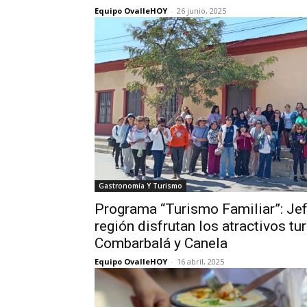
Equipo OvalleHOY
-
26 junio, 2025
Gastronomía Y Turismo
Programa “Turismo Familiar”: Jef
región disfrutan los atractivos tu
Combarbalá y Canela
Equipo OvalleHOY
-
16 abril, 2025