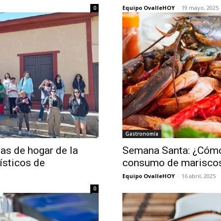
Equipo OvalleHOY
-
19 mayo, 2025
0
Gastronomía
as de hogar de la
Semana Santa: ¿Cómo 
rísticos de
consumo de mariscos
Equipo OvalleHOY
-
16 abril, 2025
0