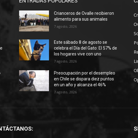
ENTRADAS POPULARES
C
Crianceros de Ovalle recibieron
Cr
alimento para sus animales
Ov
7 agosto, 2026
S
Po
Este sábado 8 de agosto se
de
celebra el Día del Gato: El 57% de
R
los hogares vive con uno
Li
7 agosto, 2026
Ob
o
Preocupación por el desempleo
en Chile se dispara diez puntos
O
en un año y alcanza el 46%
7 agosto, 2026
NTÁCTANOS:
S