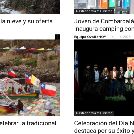
Gastronomía Y Turismo
la nieve y su oferta
Joven de Combarbalá 
inaugura camping con 
Equipo OvalleHOY
-
14 julio, 2025
0
Gastronomía Y Turismo
elebrar la tradicional
Celebración del Día N
destaca por su éxito 