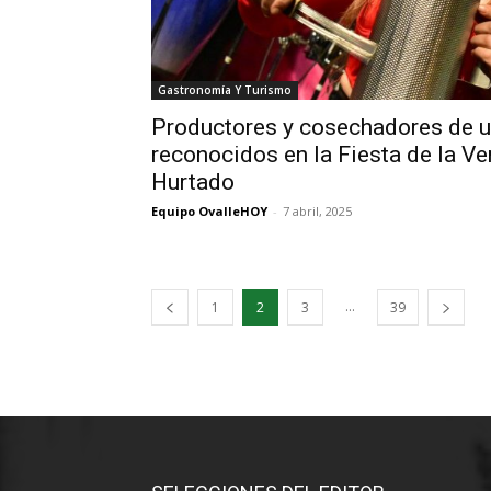
Gastronomía Y Turismo
Productores y cosechadores de u
reconocidos en la Fiesta de la V
Hurtado
Equipo OvalleHOY
-
7 abril, 2025
...
1
2
3
39