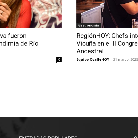
Gastronomía
va fueron
RegiónHOY: Chefs int
endimia de Río
Vicuña en el II Congr
Ancestral
Equipo OvalleHOY
-
31 marzo, 2025
0