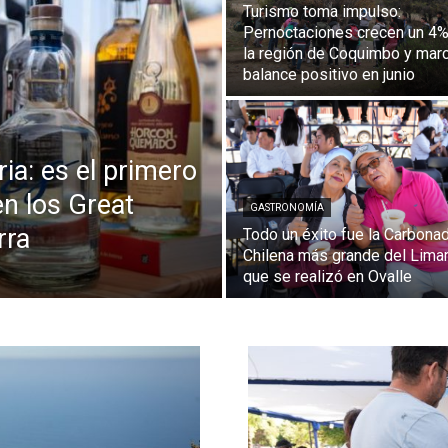
Turismo toma impulso:
Pernoctaciones crecen un 4%
la región de Coquimbo y mar
balance positivo en junio
ia: es el primero
en los Great
GASTRONOMÍA
rra
Todo un éxito fue la Carbona
Chilena más grande del Limar
que se realizó en Ovalle