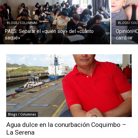
BLOGS / COLUMNAS
BLOGS / CO
PAES: Separar el «quién soy» del «cuánto
OpiniónHO
saqué»
cambiar
Blogs / Columnas
Agua dulce en la conurbación Coquimbo –
La Serena