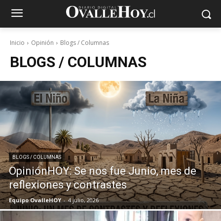
Inicio
Opinión
Blogs / Columnas
BLOGS / COLUMNAS
BLOGS / COLUMNAS
OpiniónHOY: Se nos fue Junio, mes de
reflexiones y contrastes
Equipo OvalleHOY
-
4 julio, 2026