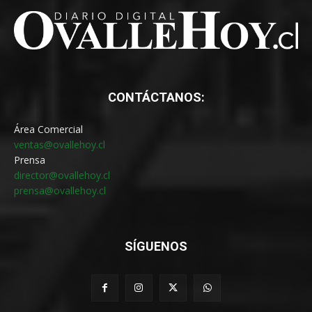
CONTÁCTANOS:
Área Comercial
ventas@ovallehoy.cl
Prensa
director@ovallehoy.cl
prensa@ovallehoy.cl
SÍGUENOS