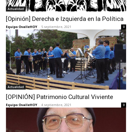
Actualidad
[Opinión] Derecha e Izquierda en la Política
Equipo OvalleHOY
-
5 septiembre, 2021
0
Actualidad
[OPINIÓN] Patrimonio Cultural Viviente
Equipo OvalleHOY
-
4 septiembre, 2021
0