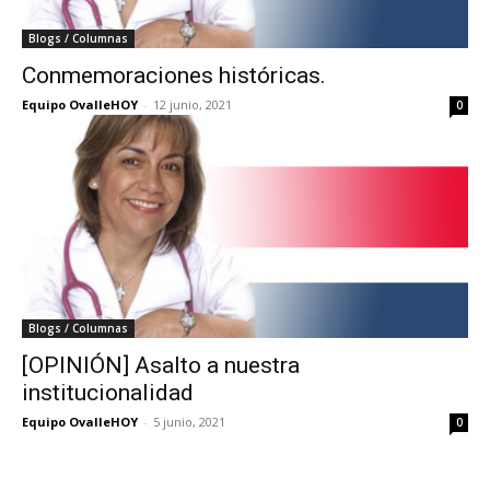
Blogs / Columnas
Conmemoraciones históricas.
Equipo OvalleHOY
-
12 junio, 2021
0
Blogs / Columnas
[OPINIÓN] Asalto a nuestra
institucionalidad
Equipo OvalleHOY
-
5 junio, 2021
0